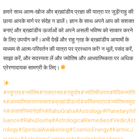
हमारे साथ आत्म-खोज और ब्रह्मांडीय प्रज्ञा की यात्रा पर जुड़ें!राहु की
छाया आपके मार्ग पर संदेह न डालें। ज्ञान के साथ अपने आप को सशक्त
बनाएं और ब्रह्मांडीय ऊर्जाओं को अपने असली भविष्य को साकार करने
के लिए उपयोग करें।अभी देखें और राहु ग्रह के ब्रह्मांडीय आयामों के
माध्यम से आत्म-परिवर्तन की यात्रा पर प्रस्थान करें! न भूलें, पसंद करें,
साझा करें, और सदस्यता लें और ज्योतिष और आध्यात्मिकता पर अधिक
प्रेरणादायक सामग्री के लिए।
#राहुग्रह
#ज्योतिष
#ग्रहप्रभाव
#राहुदोष
#ज्योतिषीउपाय
#वैदिकज्योति
ष
#आध्यात्मिकजागरूकता
#ब्रह्मांडीऊर्जा
#कर्मिकयात्रा
#ज्योतिषसमुदा
य
#आकाशीयमार्गदर्शन
#RahuGraha
#Astrology
#PlanetaryInf
luence
#RahuDosha
#AstrologicalRemedies
#VedicAst
rology
#SpiritualAwakening
#CosmicEnergy
#KarmicJ
ourney
#AstrologyCommunity
#celestialguidance