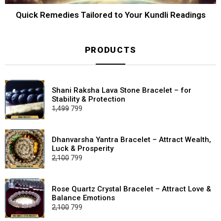
Quick Remedies Tailored to Your Kundli Readings
PRODUCTS
Shani Raksha Lava Stone Bracelet – for
Stability & Protection
Original
Current
1,499
799
price
price
was:
is:
₹1,499.
₹799.
Dhanvarsha Yantra Bracelet – Attract Wealth,
Luck & Prosperity
Original
Current
2,100
799
price
price
was:
is:
₹2,100.
₹799.
Rose Quartz Crystal Bracelet – Attract Love &
Balance Emotions
Original
Current
2,100
799
price
price