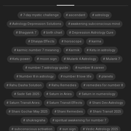
7-day mystic challenge
ascendant
astrology
Astrology Depression Solutions
awakening subconscious mind
Bhagyank 7
birth chart
Depression Astrology Cure
Dhaiyya Effects
horoscope
karma
karmic number 7 meaning
Karmik
Ketu in astrology
Ketu power
moon sign
Mulank 4 Astrology
Mulank 7
number 7 astrology guide
number 8 career
Number 8 in astrology
number 8 love life
planets
Rahu Dasha Solution
Rahu Remedies
remedies for number 8
Sade Sati 2025
Saturn in Aries
Saturn in numerology
Saturn Transit Aries
Saturn Transit Effects
Shani Dev Astrology
Shani Gochar May 2025
Shani Remedies
Shani Transit 2025
shukragraha
spiritual awakening for number 7
subconscious activation
sun sign
Vedic Astrology 2025