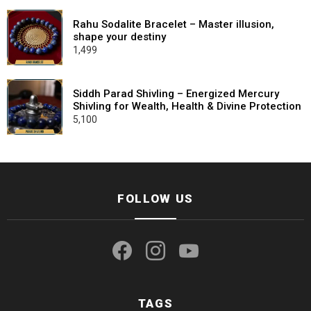
was:
is:
₹2,100.
₹799.
Rahu Sodalite Bracelet – Master illusion,
shape your destiny
1,499
Siddh Parad Shivling – Energized Mercury
Shivling for Wealth, Health & Divine Protection
5,100
FOLLOW US
facebook
instagram
youtube
TAGS